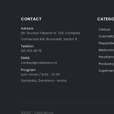
CONTACT
CATEGO
Adresa:
Ceaiuri
Str. Drumul Taberei nr. 124, Complex
Cosmeti
Comercial A16, Bucuresti, Sector 6
Preparate
Telefon:
Medicamen
021.413.08.75
Parafarma
EMAIL:
contact@calinfarm.ro
Produse pe
Program
Suplimen
Luni-Vineri / 8:00 - 21:00
Sambata, Duminica - inchis
©2023 - CalinFarm.ro