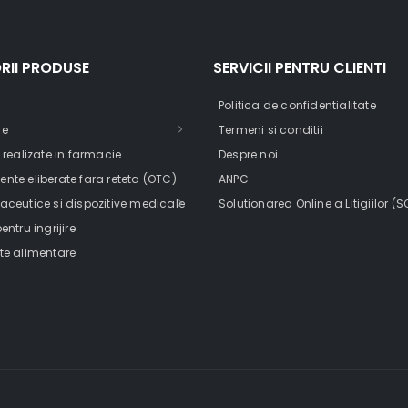
RII PRODUSE
SERVICII PENTRU CLIENTI
Politica de confidentialitate
ce
Termeni si conditii
 realizate in farmacie
Despre noi
te eliberate fara reteta (OTC)
ANPC
ceutice si dispozitive medicale
Solutionarea Online a Litigiilor (S
ntru ingrijire
te alimentare