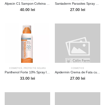
Alpecin C1 Sampon Cofeina 250ml
Santaderm Parasites Spray Repelent Tantari si Capuse 100ml
40.00
lei
27.00
lei
COSMETICE
,
PROTECTIE SOLARA
COSMETICE
Panthenol Forte 10% Spray Ice Effect 150ml
Apidermin Crema de Fata cu Laptisor de Matca 50ml
33.00
lei
27.00
lei