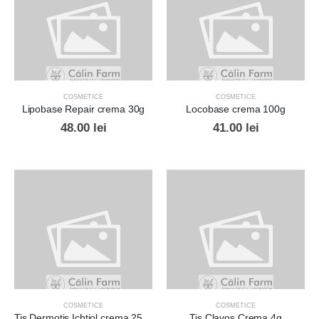
COSMETICE
COSMETICE
Lipobase Repair crema 30g
Locobase crema 100g
48.00
lei
41.00
lei
COSMETICE
COSMETICE
Tis Dermotis Ichtiol crema 25ml
Tis Clavos Crema 4g