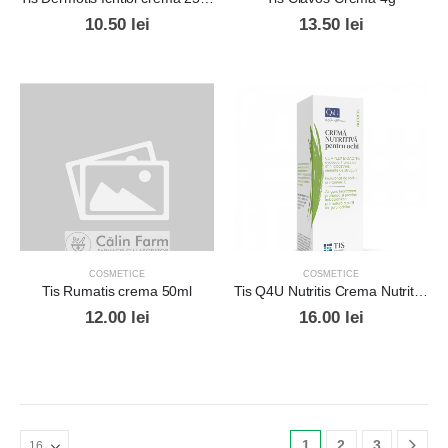
10.50
lei
13.50
lei
COSMETICE
COSMETICE
Tis Rumatis crema 50ml
Tis Q4U Nutritis Crema Nutritiva pt Ochi 20ml
12.00
lei
16.00
lei
1
2
3