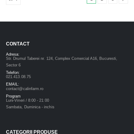
CONTACT
Adresa:
Str. Drumul Taberei nr. 124, Complex Comercial A16, Bucuresti,
Sector 6
Telefon:
021.413.08.75
EMAIL:
contact@calinfarm.ro
Program
Luni-Vineri / 8:00 - 21:00
Sambata, Duminica - inchis
CATEGORII PRODUSE