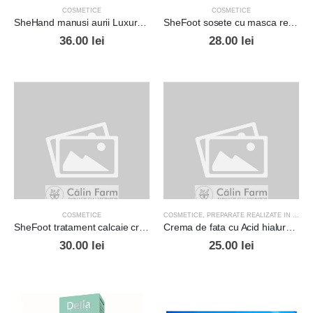
COSMETICE
COSMETICE
SheHand manusi aurii Luxury Golden Gloves*2buc
SheFoot sosete cu masca regeneranta Regenerating Foot Mask with single use socks*2buc
36.00
lei
28.00
lei
COSMETICE
COSMETICE
,
PREPARATE REALIZATE IN FARMACIE
SheFoot tratament calcaie crapate Extra Plus Repair*75ml
Crema de fata cu Acid hialuronic, Elastina, Colagen si vitamine
30.00
lei
25.00
lei