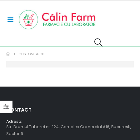
CUSTOM SHOP
CONTACT
Adresa:
Str. Drumul Taberei nr. 124, Complex Comercial A16, Bucuresti,
Sector 6