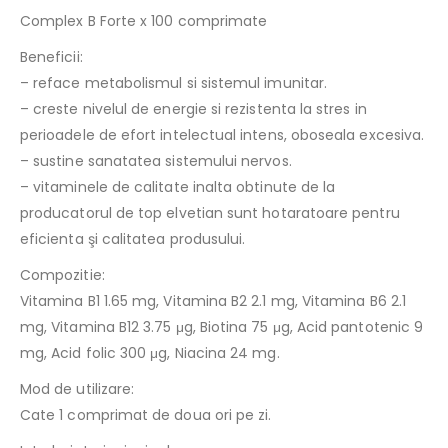
Complex B Forte x 100 comprimate
Beneficii:
– reface metabolismul si sistemul imunitar.
– creste nivelul de energie si rezistenta la stres in
perioadele de efort intelectual intens, oboseala excesiva.
– sustine sanatatea sistemului nervos.
– vitaminele de calitate inalta obtinute de la
producatorul de top elvetian sunt hotaratoare pentru
eficienta şi calitatea produsului.
Compozitie:
Vitamina B1 1.65 mg, Vitamina B2 2.1 mg, Vitamina B6 2.1
mg, Vitamina B12 3.75 μg, Biotina 75 μg, Acid pantotenic 9
mg, Acid folic 300 μg, Niacina 24 mg.
Mod de utilizare:
Cate 1 comprimat de doua ori pe zi.