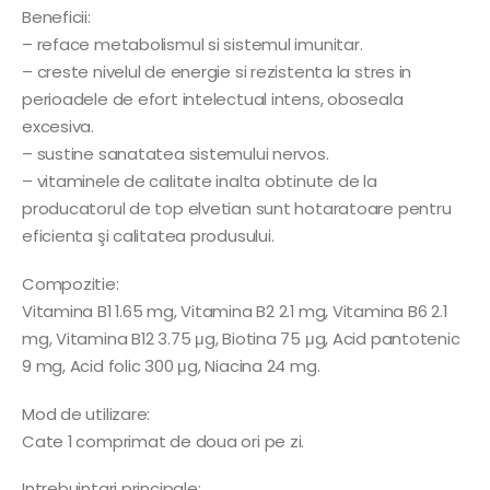
Beneficii:
– reface metabolismul si sistemul imunitar.
– creste nivelul de energie si rezistenta la stres in
perioadele de efort intelectual intens, oboseala
excesiva.
– sustine sanatatea sistemului nervos.
– vitaminele de calitate inalta obtinute de la
producatorul de top elvetian sunt hotaratoare pentru
eficienta şi calitatea produsului.
Compozitie:
Vitamina B1 1.65 mg, Vitamina B2 2.1 mg, Vitamina B6 2.1
mg, Vitamina B12 3.75 μg, Biotina 75 μg, Acid pantotenic
9 mg, Acid folic 300 μg, Niacina 24 mg.
Mod de utilizare:
Cate 1 comprimat de doua ori pe zi.
Intrebuintari principale: