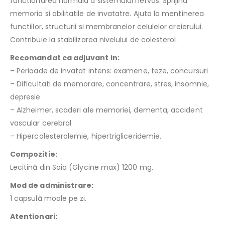
functionarea normala a sistemului nervos. Sprijina
memoria si abilitatile de invatatre. Ajuta la mentinerea
functiilor, structurii si membranelor celulelor creierului.
Contribuie la stabilizarea nivelului de colesterol.
Recomandat ca adjuvant in:
– Perioade de invatat intens: examene, teze, concursuri
– Dificultati de memorare, concentrare, stres, insomnie,
depresie
– Alzheimer, scaderi ale memoriei, dementa, accident
vascular cerebral
– Hipercolesterolemie, hipertrigliceridemie.
Compozitie:
Lecitină din Soia (Glycine max) 1200 mg.
Mod de administrare:
1 capsulă moale pe zi.
Atentionari: