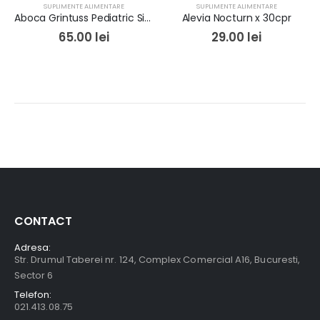
SUPLIMENTE ALIMENTARE
SUPLIMENTE ALIMENTARE
Aboca Grintuss Pediatric Sirop Poliresin 180ml
Alevia Nocturn x 30cpr
65.00
lei
29.00
lei
CONTACT
Adresa:
Str. Drumul Taberei nr. 124, Complex Comercial A16, Bucuresti,
Sector 6
Telefon:
021.413.08.75