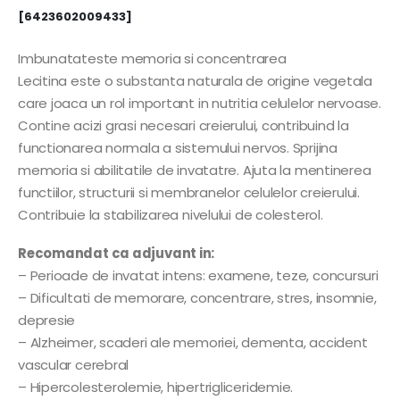
[6423602009433]
Imbunatateste memoria si concentrarea
Lecitina este o substanta naturala de origine vegetala
care joaca un rol important in nutritia celulelor nervoase.
Contine acizi grasi necesari creierului, contribuind la
functionarea normala a sistemului nervos. Sprijina
memoria si abilitatile de invatatre. Ajuta la mentinerea
functiilor, structurii si membranelor celulelor creierului.
Contribuie la stabilizarea nivelului de colesterol.
Recomandat ca adjuvant in:
– Perioade de invatat intens: examene, teze, concursuri
– Dificultati de memorare, concentrare, stres, insomnie,
depresie
– Alzheimer, scaderi ale memoriei, dementa, accident
vascular cerebral
– Hipercolesterolemie, hipertrigliceridemie.