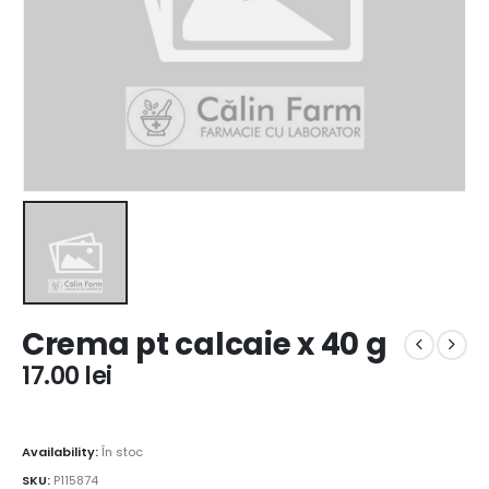
Crema pt calcaie x 40 g
17.00
lei
Availability:
În stoc
SKU:
P115874