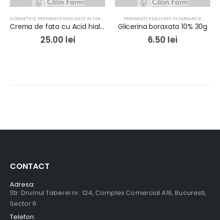
COSMETICE
,
PREPARATE REALIZATE IN FARMACIE
PREPARATE REALIZATE IN FARMACIE
Crema de fata cu Acid hialuronic, Elastina, Colagen si vitamine
Glicerina boraxata 10% 30g
25.00
lei
6.50
lei
CONTACT
Adresa:
Str. Drumul Taberei nr. 124, Complex Comercial A16, Bucuresti,
Sector 6
Telefon: