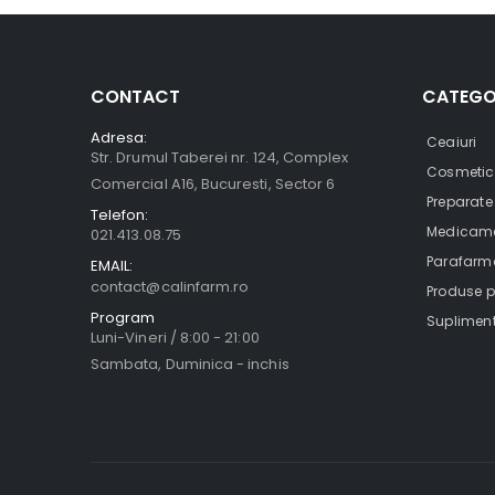
CONTACT
CATEGO
Adresa:
Ceaiuri
Str. Drumul Taberei nr. 124, Complex
Cosmetic
Comercial A16, Bucuresti, Sector 6
Preparate
Telefon:
Medicamen
021.413.08.75
Parafarma
EMAIL:
contact@calinfarm.ro
Produse pe
Program
Supliment
Luni-Vineri / 8:00 - 21:00
Sambata, Duminica - inchis