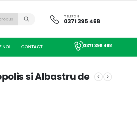
TELEFON
0371 395 468
0371 395 468
E NOI
CONTACT
polis si Albastru de