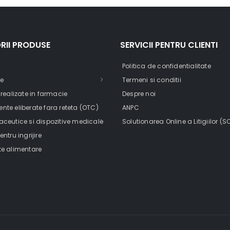
RII PRODUSE
SERVICII PENTRU CLIENTI
Politica de confidentialitate
e
Termeni si conditii
 realizate in farmacie
Despre noi
te eliberate fara reteta (OTC)
ANPC
ceutice si dispozitive medicale
Solutionarea Online a Litigiilor (S
ntru ingrijire
e alimentare