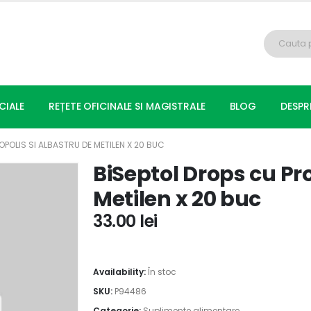
CIALE
REȚETE OFICINALE SI MAGISTRALE
BLOG
DESPR
OPOLIS SI ALBASTRU DE METILEN X 20 BUC
BiSeptol Drops cu Pro
Metilen x 20 buc
33.00
lei
Availability:
În stoc
SKU:
P94486
Categorie:
Suplimente alimentare