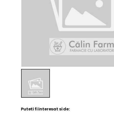
Puteti fi interesat si de: