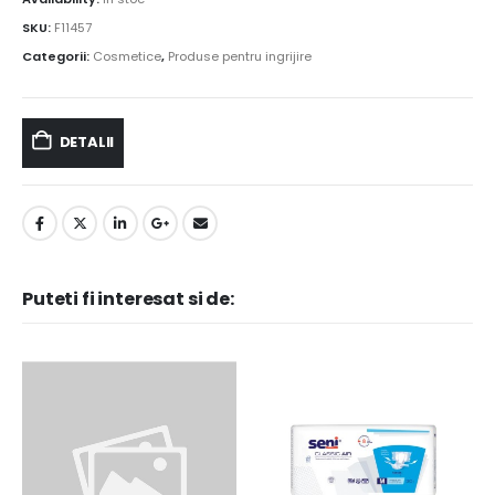
SKU:
F11457
Categorii:
Cosmetice
,
Produse pentru ingrijire
DETALII
Puteti fi interesat si de: