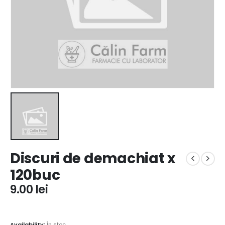
Discuri de demachiat x
120buc
9.00
lei
Availability:
În stoc