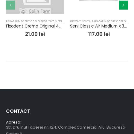
PARAFARMACEUTICE SI DISPOZITIVE MEDICALE
,
PRODUSE PENTRU INGRIJIRE
INCONTINENTA
,
PARAFARMACEUTICE SI DISPOZITIVE MEDICALE
Fixodent Crema Original 47g
Seni Classic Air Medium x 30buc
21.00
lei
117.00
lei
CONTACT
Adresa:
Str. Drumul Taberei nr. 124, Complex Comercial A16, Bucuresti,
Sector 6