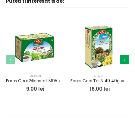
Puteti fi interesat si de:
CEAIURI
CEAIURI
Fares Ceai Glicostat M95 x 20plic
Fares Ceai Tei N149 40g vrac
9.00
lei
16.00
lei