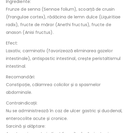
Ingrediente:
Frunze de senna (Sennae folium), scoarță de crusin
(Frangulae cortex), rădăcina de lemn dulce (Liquiritiae
radix), fructe de mărar (Anethi fructus), fructe de
anason (Anisi fructus).
Efect:
Laxativ, carminativ (favorizează eliminarea gazelor
intestinale), antispastic intestinal, crește peristaltismul
intestinal.
Recomandări:
Constipație, călamrea colicilor și a spasmelor
abdominale.
Contraindicații:
Nu se administrează în caz de ulcer gastric și duodenal,
enterocolite acute și cronice.
Sarcină și alăptare: