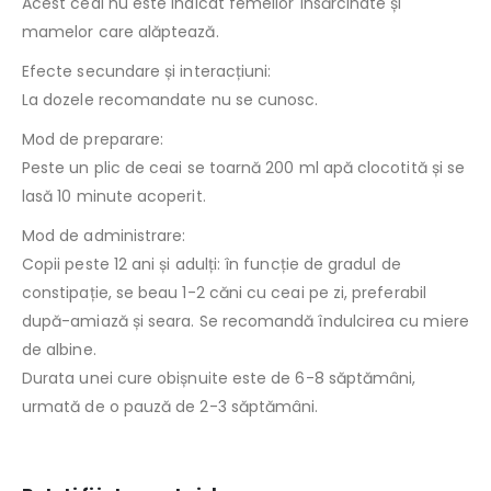
Acest ceai nu este indicat femeilor însărcinate și
mamelor care alăptează.
Efecte secundare și interacțiuni:
La dozele recomandate nu se cunosc.
Mod de preparare:
Peste un plic de ceai se toarnă 200 ml apă clocotită și se
lasă 10 minute acoperit.
Mod de administrare:
Copii peste 12 ani și adulți: în funcție de gradul de
constipație, se beau 1-2 căni cu ceai pe zi, preferabil
după-amiază și seara. Se recomandă îndulcirea cu miere
de albine.
Durata unei cure obișnuite este de 6-8 săptămâni,
urmată de o pauză de 2-3 săptămâni.