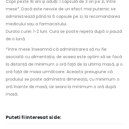
Copii peste 16 ani și adulți: 1 capsulă de 3 ori pe zi, între
mese*. Dacă este nevoie de un efect mai puternic se
administrează până la 6 capsule pe zi, la recomandarea
medicului sau a farmacistului.
Durata curei: 1-2 luni. Cura se poate repeta după o pauză
de o lună.
*între mese înseamnă că administrarea să nu fie
asociată cu alimentația, de aceea este optim să se facă
la distanță de minimum o oră față de la ultima masă, și o
oră față de masa următoare. Aceasta presupune că
produsul se poate administra dimineața, cu minimum o
oră înainte de masă, iar seara la minimum o oră după
masă.
Puteti fi interesat si de: