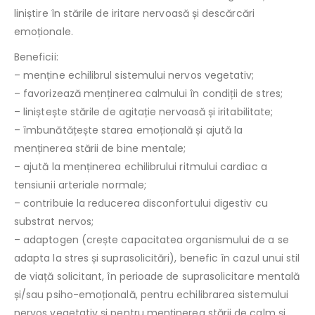
liniștire în stările de iritare nervoasă și descărcări
emoționale.
Beneficii:
– menține echilibrul sistemului nervos vegetativ;
– favorizează menținerea calmului în condiții de stres;
– liniștește stările de agitație nervoasă și iritabilitate;
– îmbunătățește starea emoțională și ajută la
menținerea stării de bine mentale;
– ajută la menținerea echilibrului ritmului cardiac a
tensiunii arteriale normale;
– contribuie la reducerea disconfortului digestiv cu
substrat nervos;
– adaptogen (crește capacitatea organismului de a se
adapta la stres și suprasolicitări), benefic în cazul unui stil
de viață solicitant, în perioade de suprasolicitare mentală
și/sau psiho-emoțională, pentru echilibrarea sistemului
nervos vegetativ și pentru menținerea stării de calm și