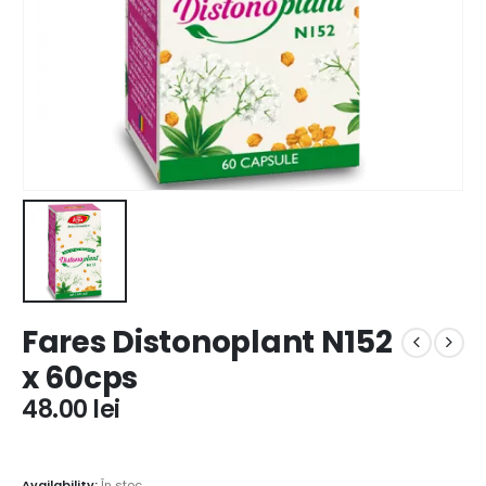
Fares Distonoplant N152
x 60cps
48.00
lei
Availability:
În stoc