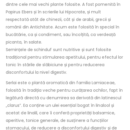
dintre cele mai vechi plante folosite. A fost pomenită în
Papirus Ebers și în scrierile lui Hipocrate, și mult
respectată atât de chinezii, cât și de arabii, grecii și
românii din Antichitate. Acum este folosită în special în
bucătărie, ca și condiment, sau încolțită, ca verdeață
picanta, în salate.
Semințele de schinduf sunt nutritive și sunt folosite
tradițional pentru stimularea apetitului, pentru efectul lor
tonic în stările de slăbiciune și pentru reducerea
disconfortului la nivel digestiv.
Serlai este o plantă aromatică din familia Lamiaceae,
folosită în tradiția veche pentru curățarea ochilor, fapt în
legătură directă cu denumirea sa derivată din latinescul
„clarus”. Ea conține un ulei esențial bogat în linalool și
acetat de linalil, care îi conferă proprietăți balsamice,
aperitive, tonice generale, de susținere a funcțiilor
stomacului, de reducere a disconfortului digestiv și de