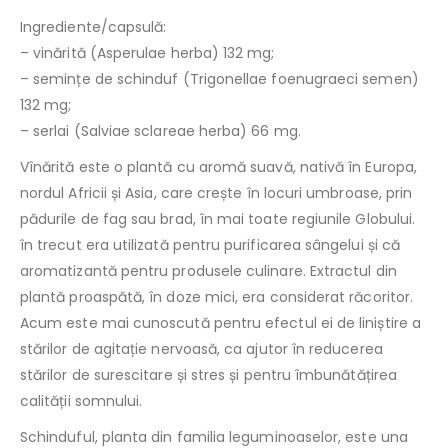
Ingrediente/capsulă:
– vinărită (Asperulae herba) 132 mg;
– semințe de schinduf (Trigonellae foenugraeci semen)
132 mg;
– serlai (Salviae sclareae herba) 66 mg.
Vînărită este o plantă cu aromă suavă, nativă în Europa,
nordul Africii și Asia, care crește în locuri umbroase, prin
pădurile de fag sau brad, în mai toate regiunile Globului.
în trecut era utilizată pentru purificarea sângelui și că
aromatizantă pentru produsele culinare. Extractul din
plantă proaspătă, în doze mici, era considerat răcoritor.
Acum este mai cunoscută pentru efectul ei de liniștire a
stărilor de agitație nervoasă, ca ajutor în reducerea
stărilor de surescitare și stres și pentru îmbunătățirea
calității somnului.
Schinduful, planta din familia leguminoaselor, este una