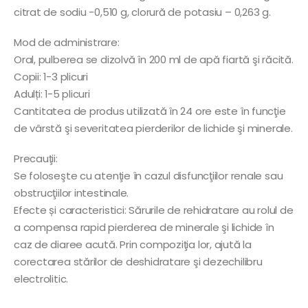
citrat de sodiu -0,510 g, clorură de potasiu – 0,263 g.
Mod de administrare:
Oral, pulberea se dizolvă în 200 ml de apă fiartă şi răcită.
Copii: 1-3 plicuri
Adulți: 1-5 plicuri
Cantitatea de produs utilizată în 24 ore este în funcţie
de vârstă şi severitatea pierderilor de lichide şi minerale.
Precauţii:
Se foloseşte cu atenţie în cazul disfuncţiilor renale sau
obstrucţiilor intestinale.
Efecte și caracteristici: Sărurile de rehidratare au rolul de
a compensa rapid pierderea de minerale şi lichide în
caz de diaree acută. Prin compoziţia lor, ajută la
corectarea stărilor de deshidratare şi dezechilibru
electrolitic.