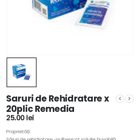
Saruri de Rehidratare x
20plic Remedia
25.00
lei
Proprietăți:
Săruri de rehidratare -pulbere pt soluție buvabilă