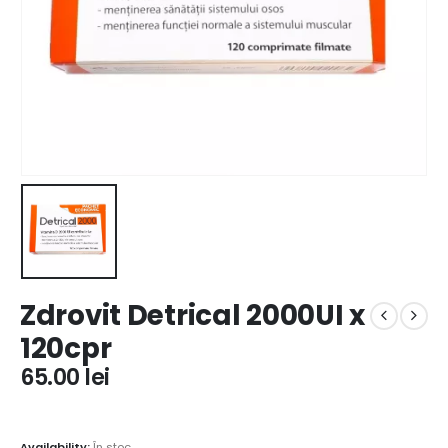
Zdrovit Detrical 2000UI x
120cpr
65.00
lei
Availability:
În stoc