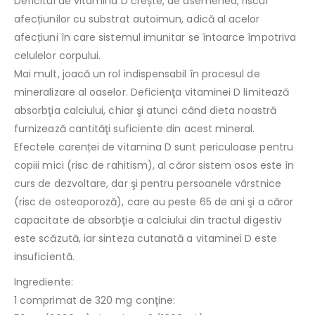
Deficitul de vitamina D crește, de asemenea, riscul
afecțiunilor cu substrat autoimun, adică al acelor
afecțiuni în care sistemul imunitar se întoarce împotriva
celulelor corpului.
Mai mult, joacă un rol indispensabil în procesul de
mineralizare al oaselor. Deficienţa vitaminei D limitează
absorbţia calciului, chiar şi atunci când dieta noastră
furnizează cantităţi suficiente din acest mineral.
Efectele carenței de vitamina D sunt periculoase pentru
copiii mici (risc de rahitism), al căror sistem osos este în
curs de dezvoltare, dar şi pentru persoanele vârstnice
(risc de osteoporoză), care au peste 65 de ani şi a căror
capacitate de absorbţie a calciului din tractul digestiv
este scăzută, iar sinteza cutanată a vitaminei D este
insuficientă.
Ingrediente:
1 comprimat de 320 mg conţine: