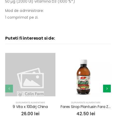
50 µg (2000 UI) vitamina D3 (1000 %*)
Mod de administrare:
1 comprimat pe zi.
Puteti fi interesat si de:
SUPLIMENTE ALIMENTARE
SUPLIMENTE ALIMENTARE
9 Vita x 100drj China
Fares Sirop Plantusin Fara Zahar R29 250ml
26.00
lei
42.50
lei