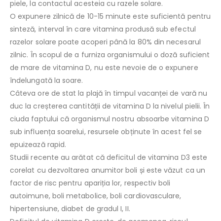
piele, la contactul acesteia cu razele solare.
O expunere zilnică de 10-15 minute este suficientă pentru
sinteză, interval în care vitamina produsă sub efectul
razelor solare poate acoperi până la 80% din necesarul
zilnic. În scopul de a furniza organismului o doză suficient
de mare de vitamina D, nu este nevoie de o expunere
îndelungată la soare.
Câteva ore de stat la plajă în timpul vacanței de vară nu
duc la creșterea cantității de vitamina D la nivelul pielii. În
ciuda faptului că organismul nostru absoarbe vitamina D
sub influența soarelui, resursele obținute în acest fel se
epuizează rapid.
Studii recente au arătat că deficitul de vitamina D3 este
corelat cu dezvoltarea anumitor boli și este văzut ca un
factor de risc pentru apariția lor, respectiv boli
autoimune, boli metabolice, boli cardiovasculare,
hipertensiune, diabet de gradul I, II.