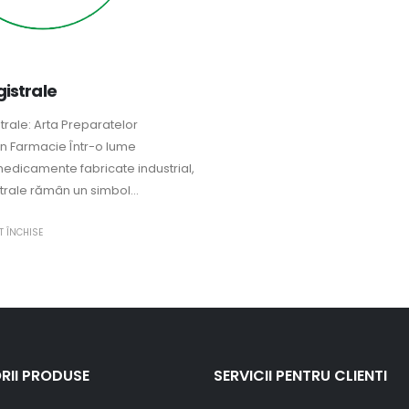
istrale
trale: Arta Preparatelor
în Farmacie Într-o lume
dicamente fabricate industrial,
trale rămân un simbol...
T ÎNCHISE
RII PRODUSE
SERVICII PENTRU CLIENTI