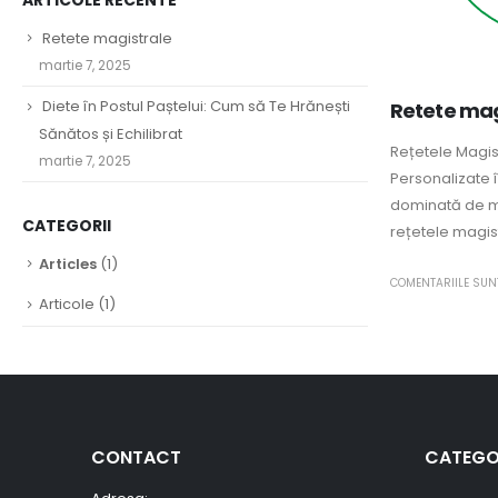
Retete magistrale
martie 7, 2025
Diete în Postul Paștelui: Cum să Te Hrănești
Retete mag
Sănătos și Echilibrat
Rețetele Magis
martie 7, 2025
Personalizate 
dominată de me
CATEGORII
rețetele magis
Articles
(1)
COMENTARIILE SUN
Articole
(1)
CONTACT
CATEGO