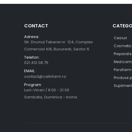
CONTACT
CATEGO
Adresa:
Ceaiuri
Str. Drumul Taberei nr. 124, Complex
Cosmetic
Comercial A16, Bucuresti, Sector 6
Preparate
Telefon:
Medicamen
021.413.08.75
Parafarma
EMAIL:
contact@calinfarm.ro
Produse pe
Program
Supliment
Luni-Vineri / 8:00 - 21:00
Sambata, Duminica - inchis