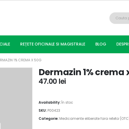
CIALE
REȚETE OFICINALE SI MAGISTRALE
BLOG
DESPR
RMAZIN 1% CREMA X 50G
Dermazin 1% crema 
47.00
lei
Availability:
În stoc
SKU:
P00423
Categorie:
Medicamente eliberate fara reteta (OTC