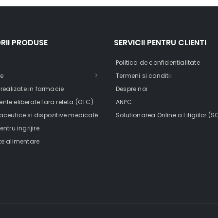
RII PRODUSE
SERVICII PENTRU CLIENTI
Politica de confidentialitate
e
Termeni si conditii
 realizate in farmacie
Despre noi
te eliberate fara reteta (OTC)
ANPC
ceutice si dispozitive medicale
Solutionarea Online a Litigiilor (S
ntru ingrijire
e alimentare