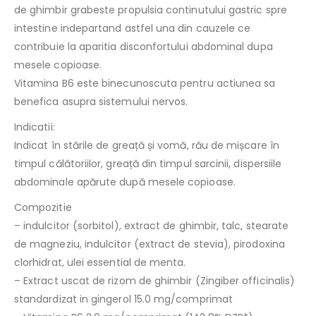
de ghimbir grabeste propulsia continutului gastric spre
intestine indepartand astfel una din cauzele ce
contribuie la aparitia disconfortului abdominal dupa
mesele copioase.
Vitamina B6 este binecunoscuta pentru actiunea sa
benefica asupra sistemului nervos.
Indicatii:
Indicat în stările de greață și vomă, rău de mișcare în
timpul călătoriilor, greață din timpul sarcinii, dispersiile
abdominale apărute după mesele copioase.
Compozitie
– indulcitor (sorbitol), extract de ghimbir, talc, stearate
de magneziu, indulcitor (extract de stevia), pirodoxina
clorhidrat, ulei essential de menta.
– Extract uscat de rizom de ghimbir (Zingiber officinalis)
standardizat in gingerol 15.0 mg/comprimat