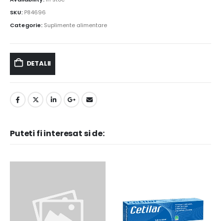
SKU:
P84696
Categorie:
Suplimente alimentare
DETALII
Puteti fi interesat si de: