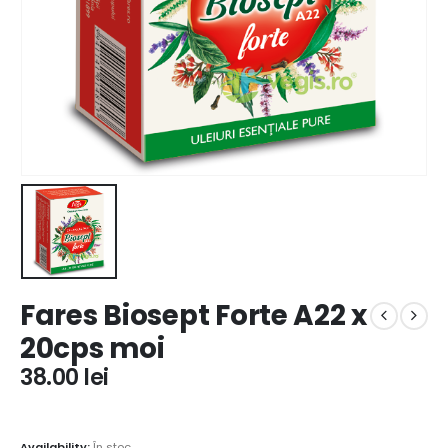
Fares Biosept Forte A22 x
20cps moi
38.00
lei
Availability:
În stoc