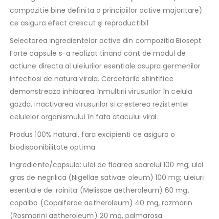
compozitie bine definita a principiilor active majoritare)
ce asigura efect crescut şi reproductibil
Selectarea ingredientelor active din compozitia Biosept
Forte capsule s-a realizat tinand cont de modul de
actiune directa al uleiurilor esentiale asupra germenilor
infectiosi de natura virala. Cercetarile stiintifice
demonstreaza inhibarea înmultirii virusurilor în celula
gazda, inactivarea virusurilor si cresterea rezistentei
celulelor organismului în fata atacului viral.
Produs 100% natural, fara excipienti ce asigura o
biodisponibilitate optima
Ingrediente/capsula: ulei de floarea soarelui 100 mg; ulei
gras de negrilica (Nigellae sativae oleum) 100 mg; uleiuri
esentiale de: roinita (Melissae aetheroleum) 60 mg,
copaiba (Copaiferae aetheroleum) 40 mg, rozmarin
(Rosmarini aetheroleum) 20 mg, palmarosa