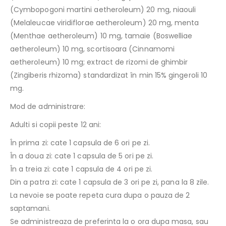
(Cymbopogoni martini aetheroleum) 20 mg, niaouli
(Melaleucae viridiflorae aetheroleum) 20 mg, menta
(Menthae aetheroleum) 10 mg, tamaie (Boswelliae
aetheroleum) 10 mg, scortisoara (Cinnamomi
aetheroleum) 10 mg; extract de rizomi de ghimbir
(Zingiberis rhizoma) standardizat în min 15% gingeroli 10
mg.
Mod de administrare:
Adulti si copii peste 12 ani:
În prima zi: cate 1 capsula de 6 ori pe zi.
În a doua zi: cate 1 capsula de 5 ori pe zi.
În a treia zi: cate 1 capsula de 4 ori pe zi.
Din a patra zi: cate 1 capsula de 3 ori pe zi, pana la 8 zile.
La nevoie se poate repeta cura dupa o pauza de 2
saptamani.
Se administreaza de preferinta la o ora dupa masa, sau