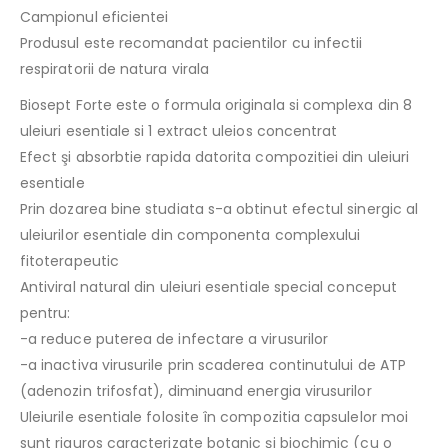
Campionul eficientei
Produsul este recomandat pacientilor cu infectii
respiratorii de natura virala
Biosept Forte este o formula originala si complexa din 8
uleiuri esentiale si 1 extract uleios concentrat
Efect şi absorbtie rapida datorita compozitiei din uleiuri
esentiale
Prin dozarea bine studiata s-a obtinut efectul sinergic al
uleiurilor esentiale din componenta complexului
fitoterapeutic
Antiviral natural din uleiuri esentiale special conceput
pentru:
-a reduce puterea de infectare a virusurilor
-a inactiva virusurile prin scaderea continutului de ATP
(adenozin trifosfat), diminuand energia virusurilor
Uleiurile esentiale folosite în compozitia capsulelor moi
sunt riguros caracterizate botanic şi biochimic (cu o