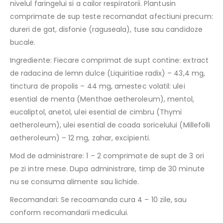
nivelul faringelui si a cailor respiratorii. Plantusin
comprimate de sup teste recomandat afectiuni precum:
dureri de gat, disfonie (raguseala), tuse sau candidoze
bucale.
Ingrediente: Fiecare comprimat de supt contine: extract
de radacina de lemn dulce (Liquiritiae radix) – 43,4 mg,
tinctura de propolis – 44 mg, amestec volatil: ulei
esential de menta (Menthae aetheroleum), mentol,
eucaliptol, anetol, ulei esential de cimbru (Thymi
aetheroleum), ulei esential de coada soricelului (Millefolli
aetheroleum) – 12 mg, zahar, excipienti.
Mod de administrare: 1 – 2 comprimate de supt de 3 ori
pe zi intre mese. Dupa administrare, timp de 30 minute
nu se consuma alimente sau lichide.
Recomandari: Se recoamanda cura 4 – 10 zile, sau
conform recomandarii medicului.