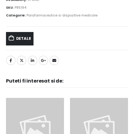
SKU:
P85194
Categorie:
Parafarmaceutice si dispozitive medicale
DETALII
Puteti fi interesat si de: