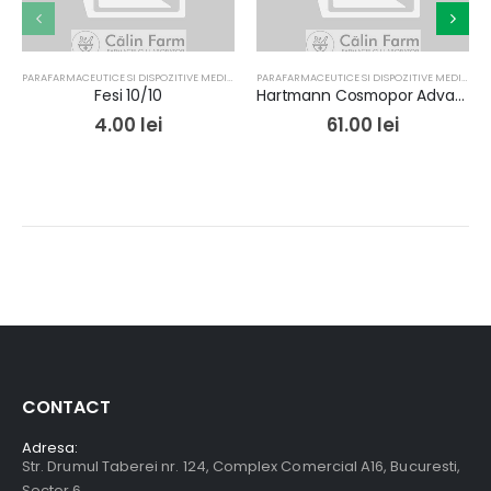
PARAFARMACEUTICE SI DISPOZITIVE MEDICALE
PARAFARMACEUTICE SI DISPOZITIVE MEDICALE
Fesi 10/10
Hartmann Cosmopor Advance 7,2/5cm x 25buc
4.00
lei
61.00
lei
CONTACT
Adresa:
Str. Drumul Taberei nr. 124, Complex Comercial A16, Bucuresti,
Sector 6