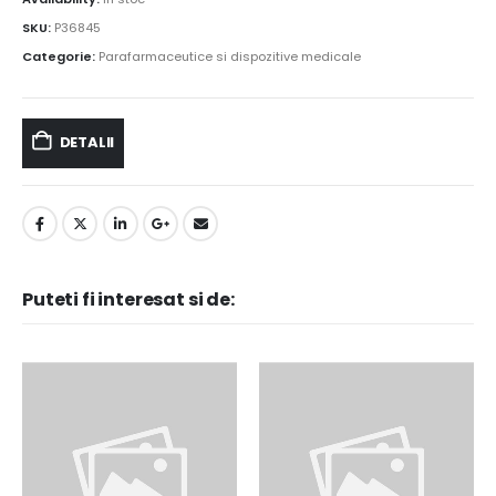
SKU:
P36845
Categorie:
Parafarmaceutice si dispozitive medicale
DETALII
Puteti fi interesat si de: