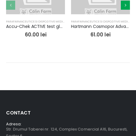
PARAFARMACEUTICE SI DISPOZITIVE MEDICALE
PARAFARMACEUTICE SI DISPOZITIVE MEDICALE
Accu-Chek ACTIVE test glucose x 50 teste
Hartmann Cosmopor Advance 7,2/5cm x 25buc
60.00
lei
61.00
lei
CONTACT
Adresa:
Str. Drumul Taberei nr. 124, Complex Comercial A16, Bucuresti,
Sector 6