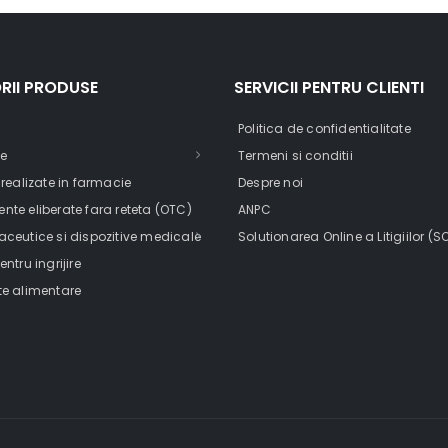
RII PRODUSE
SERVICII PENTRU CLIENTI
Politica de confidentialitate
e
Termeni si conditii
 realizate in farmacie
Despre noi
te eliberate fara reteta (OTC)
ANPC
ceutice si dispozitive medicale
Solutionarea Online a Litigiilor (S
ntru ingrijire
e alimentare