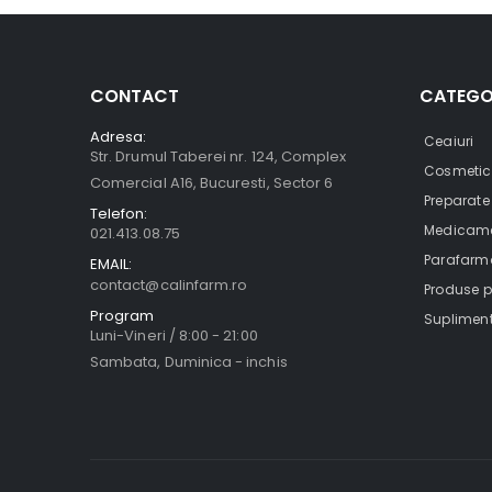
CONTACT
CATEGO
Adresa:
Ceaiuri
Str. Drumul Taberei nr. 124, Complex
Cosmetic
Comercial A16, Bucuresti, Sector 6
Preparate
Telefon:
Medicamen
021.413.08.75
Parafarma
EMAIL:
contact@calinfarm.ro
Produse pe
Program
Supliment
Luni-Vineri / 8:00 - 21:00
Sambata, Duminica - inchis