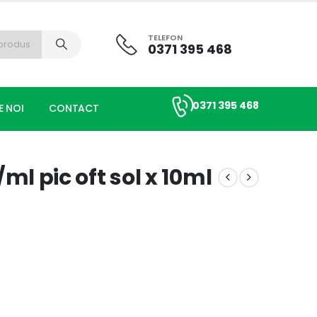
TELEFON
0371 395 468
0371 395 468
E NOI
CONTACT
l pic oft sol x 10ml