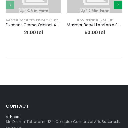
PARAFARMACEUTICE SI DISPOZITIVE MEDICALE
,
PRODUSE PENTRU INGRIJIRE
PRODUSE PENTRU INGRIJIRE
Fixodent Crema Original 47g
Marimer Baby Hipertonic Spray Nazal 100ml
21.00
lei
53.00
lei
CONTACT
Adresa:
Str. Drumul Taberei nr. 124, Complex Comercial A16, Bucuresti,
Sector 6