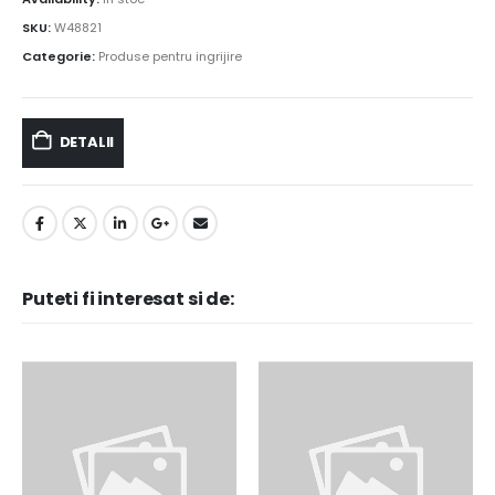
SKU:
W48821
Categorie:
Produse pentru ingrijire
DETALII
Puteti fi interesat si de: