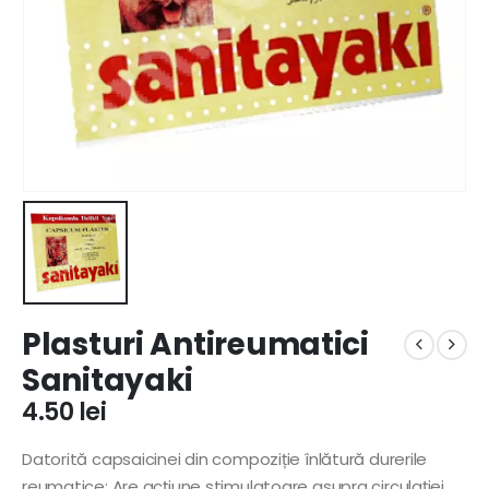
Plasturi Antireumatici
Sanitayaki
4.50
lei
Datorită capsaicinei din compoziție înlătură durerile
reumatice; Are acțiune stimulatoare asupra circulației