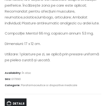
periferice. Încălzește zona pe care este aplicat;
Recomandat pentru afecțiuni musculare,
reumatice,sciatice,lumbago, articulare; Ambalat
individual; Plasture antireumatic analgezic cu ardei iute.
Compoziție: Mentol 66 mg; capsicum annum 53 mg.
Dimensiuni: 17 x 12 cm.
Utilizare: 1 plasture pe zi, se aplică prin presare uniformă
pe pielea curată și uscată.
Availability:
În stoc
SKU:
E17390
Categorie:
Parafarmaceutice si dispozitive medicale
DETALII