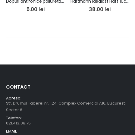
Dopuri antifonice poliuretan cu snur
Hartmann Idealast Haft 10cm/4m x 1buc
5.00
lei
38.00
lei
CONTACT
Adresa:
Str. Drumul Taberei nr. 124, Complex Comercial A16, Bucuresti,
Sector 6
Telefon:
021.413.08.75
EMAIL: