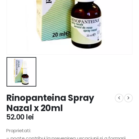
Rinopanteina Spray
Nazal x 20ml
52.00
lei
Proprietati:
– poate contribui la prevenirea uscaciunii si a formarii