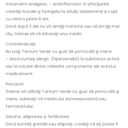
tratament analgezic – antiinflamator în afecţiunile
cavităţii bucale şi faringelui la adulți, adolescenți și copii
cu vârsta peste 6 ani.
Dacă după 3 zile nu vă simţiţi mai bine sau vă simţiţi mai
rău, trebuie să vă adresaţi unui medic.
Contraindicații:
Nu luaţi Tantum Verde cu gust de portocală şi miere:
– dacă sunteţi alergic (hipersensibil) la substanța activă
sau la oricare dintre celelalte componente ale acestui
medicament.
Precautii:
Înainte să utilizaţi Tantum Verde cu gust de portocală şi
miere, adresaţi-vă medicului dumneavoastră sau
farmacistului.
Sarcina, alăptarea și fertilitatea:
Dacă sunteţi gravidă sau alăptaţi, credeţi că aţi putea fi