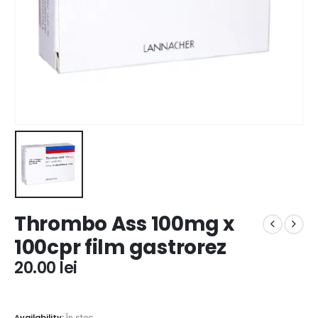
Thrombo Ass 100mg x
100cpr film gastrorez
20.00
lei
Availability:
În stoc