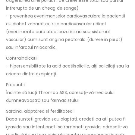
oxigenarea unei portiuni de creier este total sau partial
intrerupta de un cheag de sange),
– prevenirea evenimentelor cardiovasculare la pacientii
cu diabet zaharat cu risc cardiovascular ridicat
(evenimente care afecteaza inima sau sistemul
vascular) cum sunt angina pectorala (durere in piept)
sau infarctul miocardic.
Contraindicatii:
– hipersensibilitate la acid acetilsalicilic, alți salicilați sau la
oricare dintre excipienţi.
Precautii:
Înainte să luați Thrombo ASS, adresaţi-vămedicului
dumneavoastră sau farmacistului.
Sarcina, alaptarea si fertilitatea:
Daca sunteti gravida sau alaptati, credeti ca ati putea fi
gravida sau intentionati sa ramaneti gravida, adresati-va
medicului sau farmacistului pentru recomandari inainte