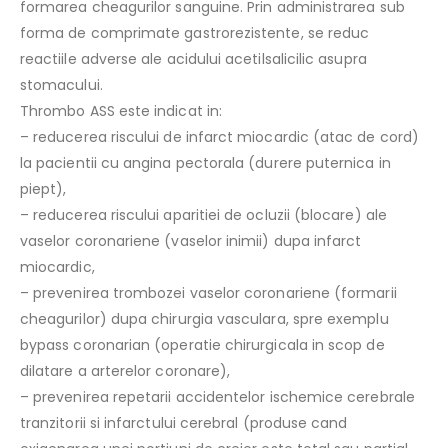
formarea cheagurilor sanguine. Prin administrarea sub
forma de comprimate gastrorezistente, se reduc
reactiile adverse ale acidului acetilsalicilic asupra
stomacului.
Thrombo ASS este indicat in:
– reducerea riscului de infarct miocardic (atac de cord)
la pacientii cu angina pectorala (durere puternica in
piept),
– reducerea riscului aparitiei de ocluzii (blocare) ale
vaselor coronariene (vaselor inimii) dupa infarct
miocardic,
– prevenirea trombozei vaselor coronariene (formarii
cheagurilor) dupa chirurgia vasculara, spre exemplu
bypass coronarian (operatie chirurgicala in scop de
dilatare a arterelor coronare),
– prevenirea repetarii accidentelor ischemice cerebrale
tranzitorii si infarctului cerebral (produse cand