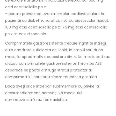
cerebrale tranzitorii si infarctului cerebral: 50-300 mg
acid acetilsalicilic pe zi
– pentru prevenirea evenimentelor cardiovasculare la
pacientii cu diabet zaharat cu risc cardiovascular ridicat:
100 mg acid acetilsalicilic pe zi, 75 mg acid acetilsalicilic
pe zi in cazuri speciale.
Comprimatele gastrorezistente trebuie inghitite intregi,
cu o cantitate suficienta de lichid, in timpul sau dupa
mese, la aproximativ aceeasi ora din zi. Nu mestecati sau
divizati comprimatele gastrorezistente Thrombo ASS
deoarece se poate distruge stratul protector al
comprimatului care protejeaza mucoasa gastrica.
Dacă aveţi orice întrebări suplimentare cu privire la
acestmedicament, adresaţi-vă medicului
dumneavoastră sau farmacistului.