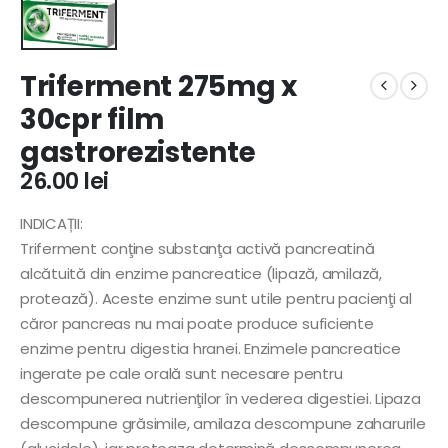
Triferment 275mg x
30cpr film
gastrorezistente
26.00
lei
INDICAȚII:
Triferment conţine substanţa activă pancreatină
alcătuită din enzime pancreatice (lipază, amilază,
protează). Aceste enzime sunt utile pentru pacienţi al
căror pancreas nu mai poate produce suficiente
enzime pentru digestia hranei. Enzimele pancreatice
ingerate pe cale orală sunt necesare pentru
descompunerea nutrienţilor în vederea digestiei. Lipaza
descompune grăsimile, amilaza descompune zaharurile