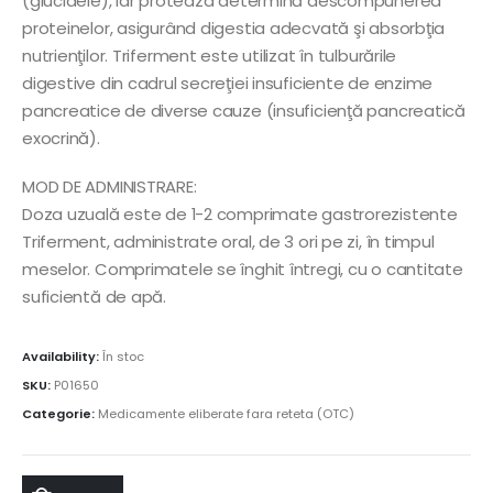
(glucidele), iar proteaza determină descompunerea
proteinelor, asigurând digestia adecvată şi absorbţia
nutrienţilor. Triferment este utilizat în tulburările
digestive din cadrul secreţiei insuficiente de enzime
pancreatice de diverse cauze (insuficienţă pancreatică
exocrină).
MOD DE ADMINISTRARE:
Doza uzuală este de 1-2 comprimate gastrorezistente
Triferment, administrate oral, de 3 ori pe zi, în timpul
meselor. Comprimatele se înghit întregi, cu o cantitate
suficientă de apă.
Availability:
În stoc
SKU:
P01650
Categorie:
Medicamente eliberate fara reteta (OTC)