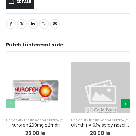
DETALII
Puteti fi interesat si de:
MEDICAMENTE ELIBERATE FARA RETETA (OTC)
MEDICAMENTE ELIBERATE FARA RETETA (OTC)
Nurofen 200mg x 24 drj
Olynth HA 0,1% spray nazal x 10ml
36.00
lei
28.00
lei