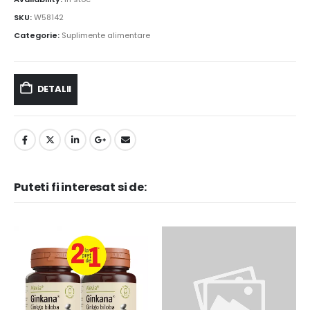
SKU:
W58142
Categorie:
Suplimente alimentare
DETALII
Puteti fi interesat si de: