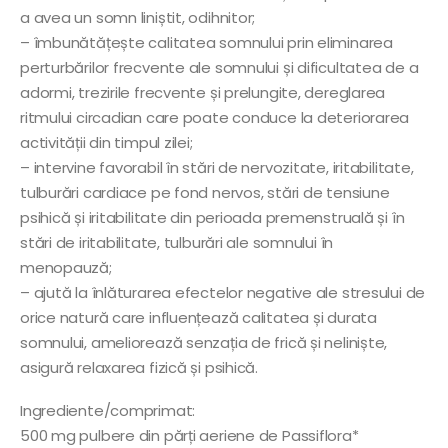
a avea un somn liniștit, odihnitor;
– îmbunătățește calitatea somnului prin eliminarea
perturbărilor frecvente ale somnului și dificultatea de a
adormi, trezirile frecvente și prelungite, dereglarea
ritmului circadian care poate conduce la deteriorarea
activității din timpul zilei;
– intervine favorabil în stări de nervozitate, iritabilitate,
tulburări cardiace pe fond nervos, stări de tensiune
psihică și iritabilitate din perioada premenstruală și în
stări de iritabilitate, tulburări ale somnului în
menopauză;
– ajută la înlăturarea efectelor negative ale stresului de
orice natură care influențează calitatea și durata
somnului, ameliorează senzația de frică și neliniște,
asigură relaxarea fizică și psihică.
Ingrediente/comprimat:
500 mg pulbere din părți aeriene de Passiflora*