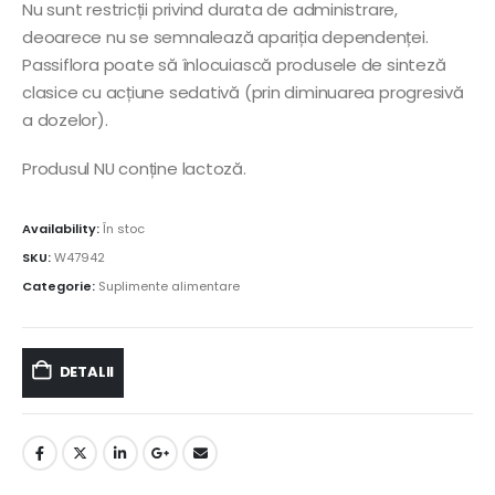
Nu sunt restricții privind durata de administrare,
deoarece nu se semnalează apariția dependenței.
Passiflora poate să înlocuiască produsele de sinteză
clasice cu acțiune sedativă (prin diminuarea progresivă
a dozelor).
Produsul NU conține lactoză.
Availability:
În stoc
SKU:
W47942
Categorie:
Suplimente alimentare
DETALII