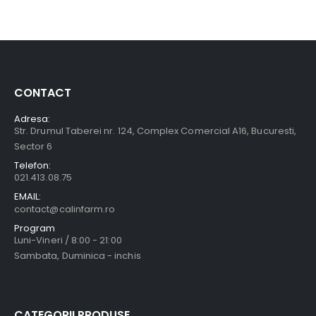
CONTACT
Adresa:
Str. Drumul Taberei nr. 124, Complex Comercial A16, Bucuresti,
Sector 6
Telefon:
021.413.08.75
EMAIL:
contact@calinfarm.ro
Program
Luni-Vineri / 8:00 - 21:00
Sambata, Duminica - inchis
CATEGORII PRODUSE