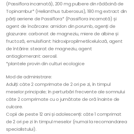
(Passiflora incarnată), 200 mg pulbere din rădăcină de
Topinambur* (Helianthus tuberosus), 180 mg extract din
părți aeriene de Passiflora* (Passiflora incarnată) și
agent de încărcare: amidon din porumb, agenți de
glazurare: carbonat de magneziu, miere de albine și
fructoză, emulsifiant: hidroxipropilmetilceluloză, agent
de întărire: stearat de magneziu, agent
antiaglomerant: aerosil.
*plantele provin din culturi ecologice
Mod de administrare:
Adulți: câte 2 comprimate de 2 ori pe zi, în timpul
meselor principale; în perturbări frecvente ale somnului
câte 2 comprimate cu o jumătate de oră înainte de
culcare.
Copii de peste 12 ani și adolescenți: câte 1 comprimat
de 2 ori pe zi în timpul meselor (numai la recomandarea
specialistului).